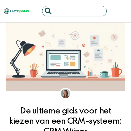
Ga
Search
naar
...
de
inhoud
De ultieme gids voor het
kiezen van een CRM-systeem: