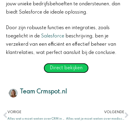
jouw unieke bedrijfsbehoeften te ondersteunen, dan
biedt Salesforce de ideale oplossing.
Door zijn robuuste functies en integraties, zoals
toegelicht in de
Salesforce
beschrijving, ben je
verzekerd van een efficiënt en effectief beheer van
klantrelaties, wat perfect aansluit bij de conclusie.
Direct bekijken
Team Crmspot.nl
Vorige
V
VORIGE
VOLGENDE
Alles wat u moet weten over CRM in de horeca: Effectief klantrelatiebeheer met CRM in de horeca
Alles wat je moet weten over medisch teamwork en CRM in de gezondheidszorg