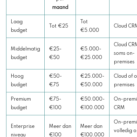
maand
Laag
Tot
Tot €25
Cloud CR
budget
€5.000
Cloud CR
Middelmatig
€25-
€5.000-
soms on-
budget
€50
€25.000
premises
Hoog
€50-
€25.000-
Cloud of 
budget
€75
€50.000
premises
Premium
€75-
€50.000-
On-premi
budget
€100
€100.000
CRM
On-premi
Enterprise
Meer dan
Meer dan
volledig 
niveau
€100
€100.000